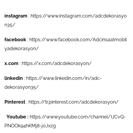
instagram
:
https://www.instagram.com/adcdekorasyo
n35/
facebook
:
https://www.facebook.com/Adcinsaatmobil
yadekorasyon/
x.com
:
https://x.com/adcdekorasyon/
linkedin
:
https://www.linkedin.com/in/adc-
dekorasyon35/
Pinterest
:
https://tr.pinterest.com/adcdekorasyon/
Youtube :
https://www.youtube.com/channel/UCvQ-
PNOOk94hKMj8-j0Jxzg