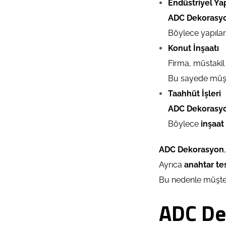
Endüstriyel Ya
ADC Dekorasy
Böylece yapılar 
Konut İnşaatı
Firma, müstakil
Bu sayede müşte
Taahhüt İşleri
ADC Dekorasy
Böylece
inşaat
ADC Dekorasyon
Ayrıca
anahtar te
Bu nedenle müşter
ADC De