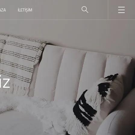
AZA
İLETIŞIM
iz