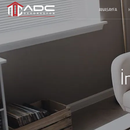
ANASAYFA
İ