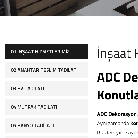
İnşaat 
01.İNŞAAT HIZMETLERIMIZ
02.ANAHTAR TESLIM TADILAT
ADC De
03.EV TADILATI
Konutl
04.MUTFAK TADILATI
ADC Dekorasyon
Aynı zamanda
kon
05.BANYO TADILATI
Bu deneyim sayesin