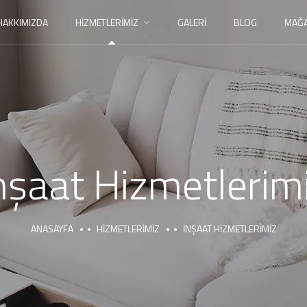
HAKKIMIZDA
HIZMETLERIMIZ
GALERI
BLOG
MAĞ
nşaat Hizmetlerim
ANASAYFA
HIZMETLERIMIZ
İNŞAAT HIZMETLERIMIZ