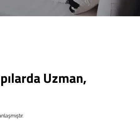
apılarda Uzman,
laşmıştır.