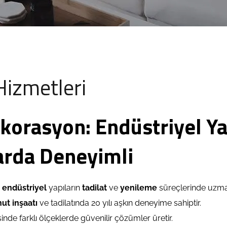
Hizmetleri
korasyon: Endüstriyel Y
arda Deneyimli
,
endüstriyel
yapıların
tadilat
ve
yenileme
süreçlerinde uzman
ut inşaatı
ve tadilatında 20 yılı aşkın deneyime sahiptir.
de farklı ölçeklerde güvenilir çözümler üretir.