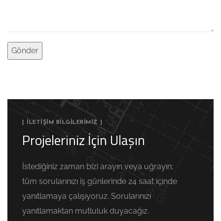
[ İLETIŞIM BILGILERIMIZ ]
Projeleriniz İçin Ulaşın
İstediğiniz zaman bizi arayın veya uğrayın;
tüm sorularınızı iş günlerinde 24 saat içinde
yanıtlamaya çalışıyoruz. Sorularınızı
yanıtlamaktan mutluluk duyacağız.