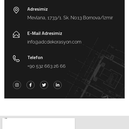
Adresimiz
Mevlana, 1733/1. Sk. No:13 Bornova/İzmir
E-Mail Adresimiz
info@adcdekorasyon.com
Telefon
+90 532 663 26 66