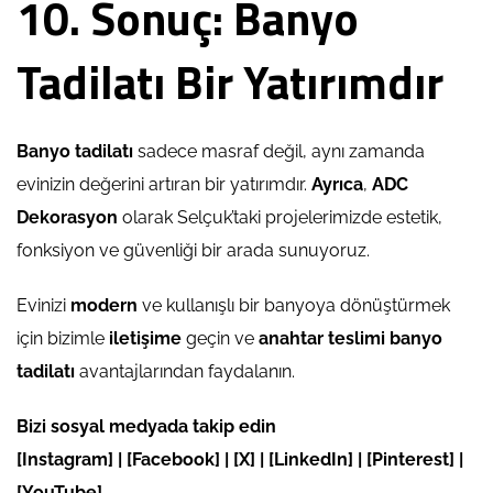
10. Sonuç: Banyo
Tadilatı Bir Yatırımdır
Banyo tadilatı
sadece masraf değil, aynı zamanda
evinizin değerini artıran bir yatırımdır.
Ayrıca
,
ADC
Dekorasyon
olarak Selçuk’taki projelerimizde estetik,
fonksiyon ve güvenliği bir arada sunuyoruz.
Evinizi
modern
ve kullanışlı bir banyoya dönüştürmek
için bizimle
iletişime
geçin ve
anahtar teslimi banyo
tadilatı
avantajlarından faydalanın.
Bizi sosyal medyada takip edin
[
Instagram
] | [
Facebook
] | [
X
] | [
LinkedIn
] | [
Pinterest
] |
[
YouTube
]