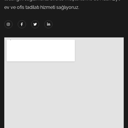
ev ve ofis tadilatı hizmeti sağlıyoruz.