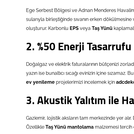
Ege Serbest Bölgesi ve Adnan Menderes Havalimanı
sularıyla birleştiğinde sıvanın erken dökülmesine 
oluşturur. Karbonlu
EPS
veya
Taş Yünü
kaplamala
2. %50 Enerji Tasarrufu
Doğalgaz ve elektrik faturalarının bütçenizi zorl
yazın ise bunaltıcı sıcağı evinizin içine sızamaz. B
ev yenileme
projelerimizi incelemek için
adcdek
3. Akustik Yalıtım ile
Gaziemir, lojistik aksların tam merkezinde yer alır
Özellikle
Taş Yünü
mantolama
malzemesi tercih e