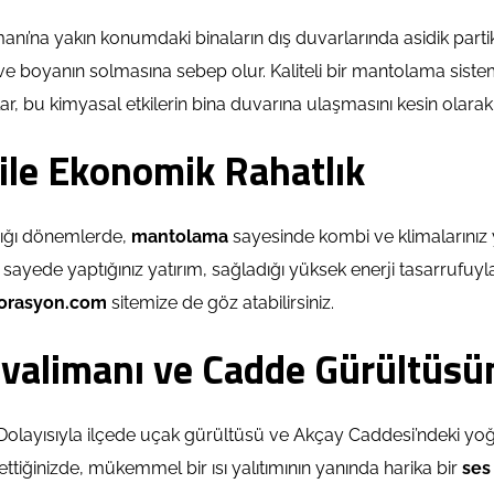
’na yakın konumdaki binaların dış duvarlarında asidik partikü
ve boyanın solmasına sebep olur. Kaliteli bir mantolama sistem
r, bu kimyasal etkilerin bina duvarına ulaşmasını kesin olarak 
 ile Ekonomik Rahatlık
adığı dönemlerde,
mantolama
sayesinde kombi ve klimalarınız ya
u sayede yaptığınız yatırım, sağladığı yüksek enerji tasarrufuyla
orasyon.com
sitemize de göz atabilirsiniz.
 Havalimanı ve Cadde Gürültüs
. Dolayısıyla ilçede uçak gürültüsü ve Akçay Caddesi’ndeki yoğun
ttiğinizde, mükemmel bir ısı yalıtımının yanında harika bir
ses 