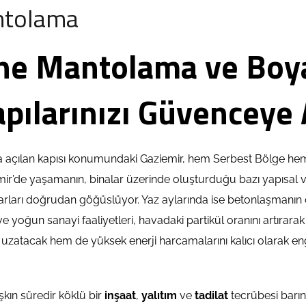
ntolama
phe Mantolama ve Boy
pılarınızı Güvenceye 
a açılan kapısı konumundaki Gaziemir, hem Serbest Bölge he
emir’de yaşamanın, binalar üzerinde oluşturduğu bazı yapısal v
arları doğrudan göğüslüyor. Yaz aylarında ise betonlaşmanın d
ve yoğun sanayi faaliyetleri, havadaki partikül oranını artırara
 uzatacak hem de yüksek enerji harcamalarını kalıcı olarak en
şkın süredir köklü bir
inşaat
,
yalıtım
ve
tadilat
tecrübesi barı