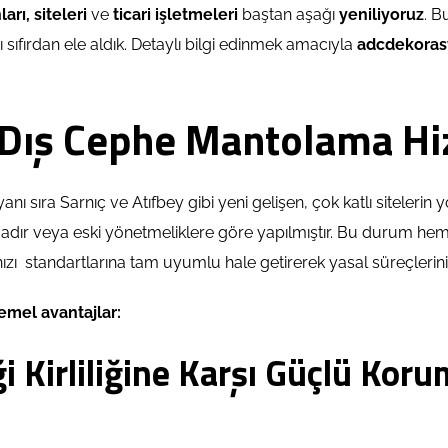
rı, siteleri
ve
ticari işletmeleri
baştan aşağı
yeniliyoruz
. B
 sıfırdan ele aldık. Detaylı bilgi edinmek amacıyla
adcdekora
Dış Cephe Mantolama Hiz
 yanı sıra Sarnıç ve Atıfbey gibi yeni gelişen, çok katlı siteler
dır veya eski yönetmeliklere göre yapılmıştır. Bu durum hem ı
ınızı standartlarına tam uyumlu hale getirerek yasal süreçlerini
temel avantajlar:
ği Kirliliğine Karşı Güçlü Kor