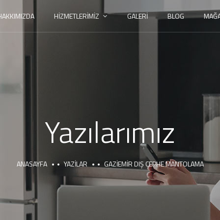
HAKKIMIZDA
HIZMETLERIMIZ
GALERI
BLOG
MAĞ
Yazılarımız
ANASAYFA
YAZILAR
GAZIEMIR DIŞ CEPHE MANTOLAMA