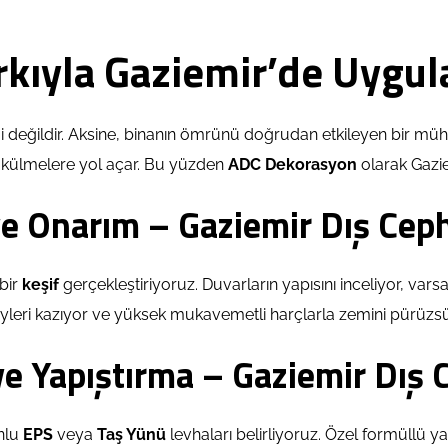
kıyla Gaziemir’de Uygu
 değildir. Aksine, binanın ömrünü doğrudan etkileyen bir mühendi
dökülmelere yol açar. Bu yüzden
ADC Dekorasyon
olarak Gazie
i ve Onarım – Gaziemir Dış C
bir
keşif
gerçekleştiriyoruz. Duvarların yapısını inceliyor, varsa
eri kazıyor ve yüksek mukavemetli harçlarla zemini pürüzsüz
ve Yapıştırma – Gaziemir Dı
nlu
EPS
veya
Taş Yünü
levhaları belirliyoruz. Özel formüllü y