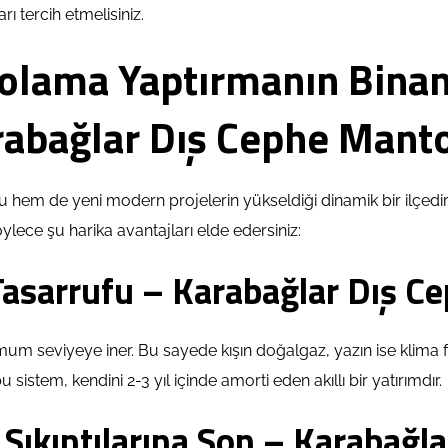
ı tercih etmelisiniz.
olama Yaptırmanın Binan
rabağlar Dış Cephe Mant
u hem de yeni modern projelerin yükseldiği dinamik bir ilçed
ylece şu harika avantajları elde edersiniz:
 Tasarrufu – Karabağlar Dış 
nimum seviyeye iner. Bu sayede kışın doğalgaz, yazın ise klima
sistem, kendini 2-3 yıl içinde amorti eden akıllı bir yatırımdır.
 Sıkıntılarına Son – Karabağ