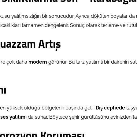
usu yalıtımsızlığın bir sonucudur. Ayrıca dökülen boyalar da 
caklıkları tamamen dengelenir. Sonuç olarak terleme ve rut
Muazzam Artış
göre çok daha
modern
görünür. Bu tarz yalıtımlı bir dairenin satı
mı
 en yüksek olduğu bölgelerin başında gelir.
Dış cephede
taşyü
r
ses yalıtımı
da sunar. Böylece şehir gürültüsünü evinizden t
 Korozyon Koruması