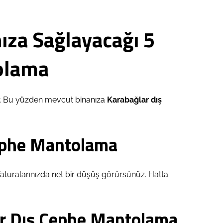
ıza Sağlayacağı 5
olama
ir. Bu yüzden mevcut binanıza
Karabağlar dış
Cephe Mantolama
 faturalarınızda net bir düşüş görürsünüz. Hatta
lar Dış Cephe Mantolama