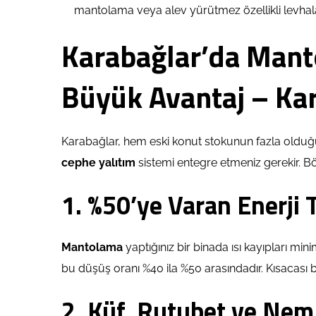
mantolama veya alev yürütmez özellikli levhalar
Karabağlar’da Mant
Büyük Avantaj – Ka
Karabağlar, hem eski konut stokunun fazla olduğ
cephe yalıtım
sistemi entegre etmeniz gerekir. Bö
1. %50’ye Varan Enerji
Mantolama
yaptığınız bir binada ısı kayıpları mi
bu düşüş oranı %40 ila %50 arasındadır. Kısacası bu 
2. Küf, Rutubet ve Nem