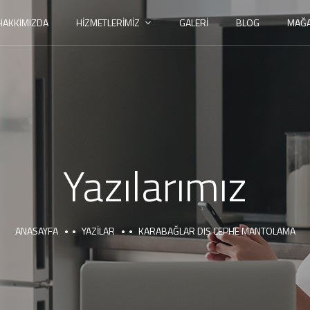
HAKKIMIZDA
HIZMETLERIMIZ
GALERI
BLOG
MAĞ
Yazılarımız
ANASAYFA
YAZILAR
KARABAĞLAR DIŞ CEPHE MANTOLAMA