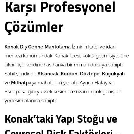
Karşı Profesyonel
Çözümler
Konak Dış Cephe Mantolama
İzmir’in kalbi ve idari
merkezi konumundaki Konak ilçesi, köklü geçmişiyle öne
çıkar. İlçe kendine has harika bir mimari dokuya sahiptir.
Sahil şeridinde
Alsancak
,
Kordon
,
Göztepe
,
Küçükyalı
ve
Mithatpaşa
mahalleleri yer alır. Ayrıca Hatay ve
Eşrefpaşa gibi yüksek kesimlere uzanan çok geniş bir
yerleşim alanına sahiptir.
Konak’taki Yapı Stoğu ve
Çevresel Risk Faktörleri –