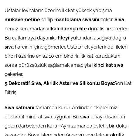
Ustalar levhaların üzerine ilk kat yüksek yapışma
mukavemetine
sahip
mantolama sıvasını
çeker.
Sıva
henüz kurumadan
alkali dirençli file
donatısını sererler.
Bu çatlamaya dayanıklı
fileyi
yukarıdan aşağıya doğru
sıva
harcının içine gömerler. Ustalar ek yerlerinde fileleri
birbiri üzerine en az 10 cm bindirir. İlk kat kuruduktan
sonra pürüzsüzlük sağlamak amacıyla
ikinci kat sıva
çekerler.
5.Dekoratif Sıva, Akrilik Astar ve Silikonlu Boya:
Son Kat
Bitiriş.
Sıva katmanı
tamamen kurur. Ardından ekiplerimiz
dekoratif mineral sıva uygular. Bu
sıva
binayı dışarıdan
gelen darbelerden korur. Aynı zamanda estetik bir doku
kazandırır. Boya işleminden önce yüzeye tekrar
akrilik