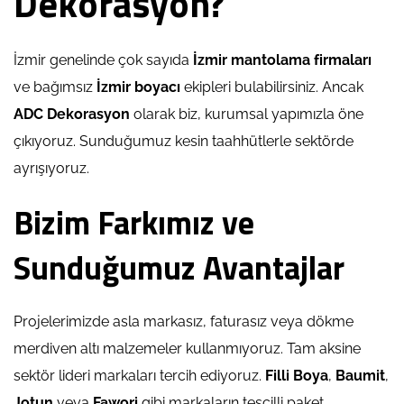
Dekorasyon?
İzmir genelinde çok sayıda
İzmir mantolama firmaları
ve bağımsız
İzmir boyacı
ekipleri bulabilirsiniz. Ancak
ADC Dekorasyon
olarak biz, kurumsal yapımızla öne
çıkıyoruz. Sunduğumuz kesin taahhütlerle sektörde
ayrışıyoruz.
Bizim Farkımız ve
Sunduğumuz Avantajlar
Projelerimizde asla markasız, faturasız veya dökme
merdiven altı malzemeler kullanmıyoruz. Tam aksine
sektör lideri markaları tercih ediyoruz.
Filli Boya
,
Baumit
,
Jotun
veya
Fawori
gibi markaların tescilli paket