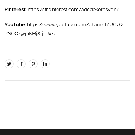
Pinterest
:
https://tr.pinterest.com/adcdekorasyon/
YouTube
:
https://www.youtube.com/channel/UCvQ-
PNOOk94hKMj8-j0Jxzg