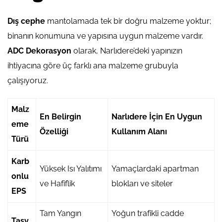
Dış cephe
mantolamada tek bir doğru malzeme yoktur;
binanın konumuna ve yapısına uygun malzeme vardır.
ADC Dekorasyon
olarak, Narlıdere’deki yapınızın
ihtiyacına göre üç farklı ana malzeme grubuyla
çalışıyoruz.
Malz
En Belirgin
Narlıdere İçin En Uygun
eme
Özelliği
Kullanım Alanı
Türü
Karb
Yüksek Isı Yalıtımı
Yamaçlardaki apartman
onlu
ve Hafiflik
blokları ve siteler
EPS
Tam Yangın
Yoğun trafikli cadde
Taşy