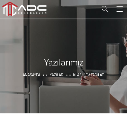
Yazılarımız
ANASAYFA
YAZILAR
KLASIK EV TADILATI