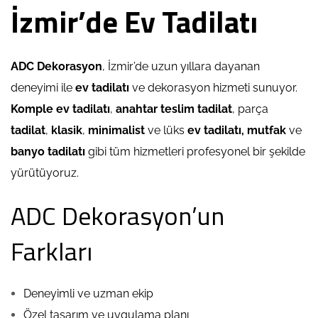
İzmir’de Ev Tadilatı
ADC Dekorasyon
, İzmir’de uzun yıllara dayanan
deneyimi ile
ev tadilatı
ve dekorasyon hizmeti sunuyor.
Komple ev tadilatı
,
anahtar teslim tadilat
, parça
tadilat
,
klasik
,
minimalist
ve lüks
ev tadilatı,
mutfak
ve
banyo tadilatı
gibi tüm hizmetleri profesyonel bir şekilde
yürütüyoruz.
ADC Dekorasyon’un
Farkları
Deneyimli ve uzman ekip
Özel tasarım ve uygulama planı