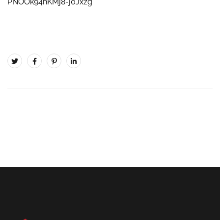
PNOOk94hKMj8-j0Jxzg