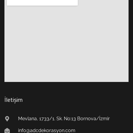
İletişim
Mevlana, 1733/1. Sk. No:13 Bornova/İzmir
info@adcdekorasyon.com