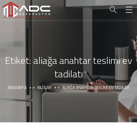
Etiket:
aliağa anahtar teslimi ev
tadilatı
ANASAYFA
YAZILAR
ALIAĞA ANAHTAR TESLIMI EV TADILATI