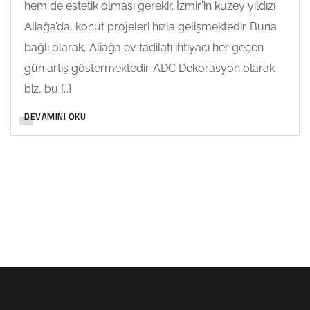
hem de estetik olması gerekir. İzmir’in kuzey yıldızı
Aliağa’da, konut projeleri hızla gelişmektedir. Buna
bağlı olarak, Aliağa ev tadilatı ihtiyacı her geçen
gün artış göstermektedir. ADC Dekorasyon olarak
biz, bu […]
DEVAMINI OKU