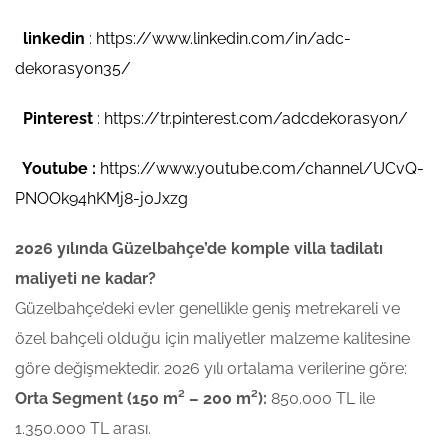
linkedin
:
https://www.linkedin.com/in/adc-
dekorasyon35/
Pinterest
:
https://tr.pinterest.com/adcdekorasyon/
Youtube :
https://www.youtube.com/channel/UCvQ-
PNOOk94hKMj8-j0Jxzg
2026 yılında Güzelbahçe’de komple villa tadilatı
maliyeti ne kadar?
Güzelbahçe’deki evler genellikle geniş metrekareli ve
özel bahçeli olduğu için maliyetler malzeme kalitesine
göre değişmektedir. 2026 yılı ortalama verilerine göre:
Orta Segment (150 m² – 200 m²):
850.000 TL ile
1.350.000 TL arası.