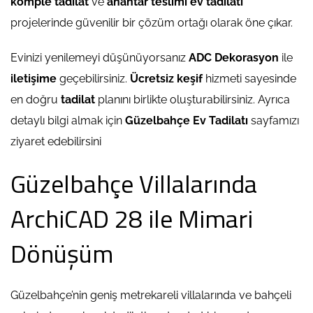
komple tadilat
ve
anahtar teslimi ev tadilatı
projelerinde güvenilir bir çözüm ortağı olarak öne çıkar.
Evinizi yenilemeyi düşünüyorsanız
ADC Dekorasyon
ile
iletişime
geçebilirsiniz.
Ücretsiz keşif
hizmeti sayesinde
en doğru
tadilat
planını birlikte oluşturabilirsiniz. Ayrıca
detaylı bilgi almak için
Güzelbahçe Ev Tadilatı
sayfamızı
ziyaret edebilirsini
Güzelbahçe Villalarında
ArchiCAD 28 ile Mimari
Dönüşüm
Güzelbahçe’nin geniş metrekareli villalarında ve bahçeli