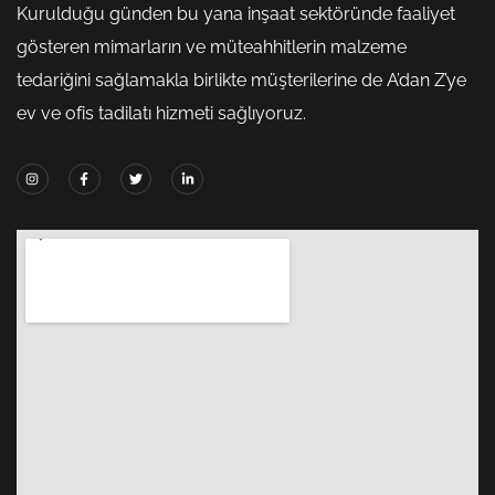
Kurulduğu günden bu yana inşaat sektöründe faaliyet
gösteren mimarların ve müteahhitlerin malzeme
tedariğini sağlamakla birlikte müşterilerine de A’dan Z’ye
ev ve ofis tadilatı hizmeti sağlıyoruz.