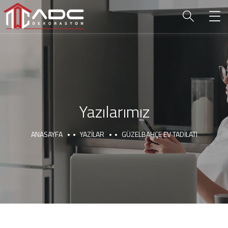
Yazılarımız
ANASAYFA
YAZILAR
GÜZELBAHÇE EV TADILATI