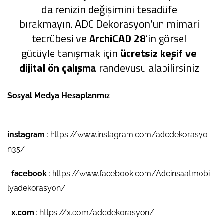
dairenizin değişimini tesadüfe
bırakmayın. ADC Dekorasyon’un mimari
tecrübesi ve
ArchiCAD 28
‘in görsel
gücüyle tanışmak için
ücretsiz keşif ve
dijital ön çalışma
randevusu alabilirsiniz
Sosyal Medya Hesaplarımız
instagram
:
https://www.instagram.com/adcdekorasyo
n35/
facebook
:
https://www.facebook.com/Adcinsaatmobi
lyadekorasyon/
x.com
:
https://x.com/adcdekorasyon/