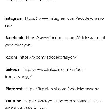
instagram
:
https://www.instagram.com/adcdekorasyo
n35/
facebook
:
https://www.facebook.com/Adcinsaatmobi
lyadekorasyon/
x.com
:
https://x.com/adcdekorasyon/
linkedin
:
https://www.linkedin.com/in/adc-
dekorasyon35/
Pinterest
:
https://tr.pinterest.com/adcdekorasyon/
Youtube :
https://www.youtube.com/channel/UCvQ-
PNOOk94hKMj8-j0Jxzg