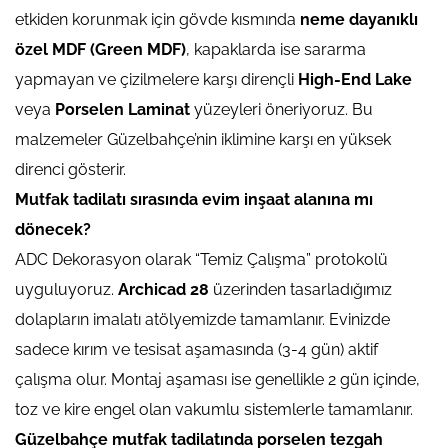
etkiden korunmak için gövde kısmında
neme dayanıklı
özel MDF (Green MDF)
, kapaklarda ise sararma
yapmayan ve çizilmelere karşı dirençli
High-End Lake
veya
Porselen Laminat
yüzeyleri öneriyoruz. Bu
malzemeler Güzelbahçe’nin iklimine karşı en yüksek
direnci gösterir.
Mutfak tadilatı sırasında evim inşaat alanına mı
dönecek?
ADC Dekorasyon olarak “Temiz Çalışma” protokolü
uyguluyoruz.
Archicad 28
üzerinden tasarladığımız
dolapların imalatı atölyemizde tamamlanır. Evinizde
sadece kırım ve tesisat aşamasında (3-4 gün) aktif
çalışma olur. Montaj aşaması ise genellikle 2 gün içinde,
toz ve kire engel olan vakumlu sistemlerle tamamlanır.
Güzelbahçe mutfak tadilatında porselen tezgah