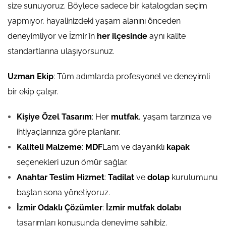
size sunuyoruz. Böylece sadece bir katalogdan seçim
yapmıyor, hayalinizdeki yaşam alanını önceden
deneyimliyor ve İzmir’in
her ilçesinde
aynı kalite
standartlarına ulaşıyorsunuz.
Uzman Ekip
: Tüm adımlarda profesyonel ve deneyimli
bir ekip çalışır.
Kişiye Özel Tasarım
: Her
mutfak
, yaşam tarzınıza ve
ihtiyaçlarınıza göre planlanır.
Kaliteli Malzeme
:
MDF
Lam ve dayanıklı
kapak
seçenekleri uzun ömür sağlar.
Anahtar Teslim Hizmet
:
Tadilat
ve
dolap
kurulumunu
baştan sona yönetiyoruz.
İzmir Odaklı Çözümler
:
İzmir mutfak dolabı
tasarımları konusunda deneyime sahibiz.