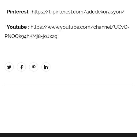
Pinterest
:
https://tr.pinterest.com/adcdekorasyon/
Youtube :
https://www.youtube.com/channel/UCvQ-
PNOOk94hKMj8-j0Jxzg