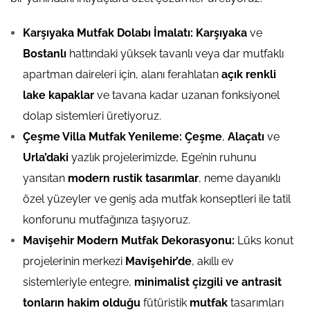
Karşıyaka Mutfak Dolabı İmalatı:
Karşıyaka
ve
Bostanlı
hattındaki yüksek tavanlı veya dar mutfaklı
apartman daireleri için, alanı ferahlatan
açık renkli
lake kapaklar
ve tavana kadar uzanan fonksiyonel
dolap sistemleri üretiyoruz.
Çeşme Villa Mutfak Yenileme:
Çeşme
,
Alaçatı
ve
Urla’daki
yazlık projelerimizde, Ege’nin ruhunu
yansıtan
modern rustik tasarımlar
, neme dayanıklı
özel yüzeyler ve geniş ada mutfak konseptleri ile tatil
konforunu mutfağınıza taşıyoruz.
Mavişehir Modern Mutfak Dekorasyonu:
Lüks konut
projelerinin merkezi
Mavişehir’de
, akıllı ev
sistemleriyle entegre,
minimalist çizgili ve antrasit
tonların hakim olduğu
fütüristik
mutfak
tasarımları